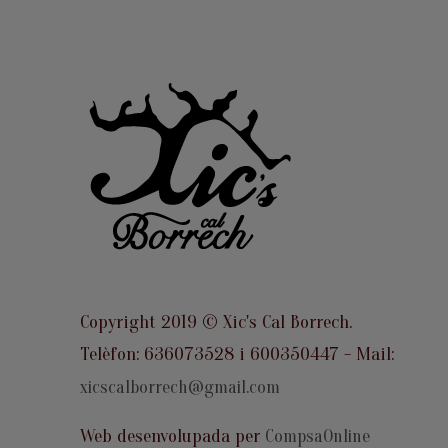
Copyright 2019 © Xic's Cal Borrech.
Telèfon: 636073528 i 600350447 - Mail:
xicscalborrech@gmail.com
Web desenvolupada per
CompsaOnline