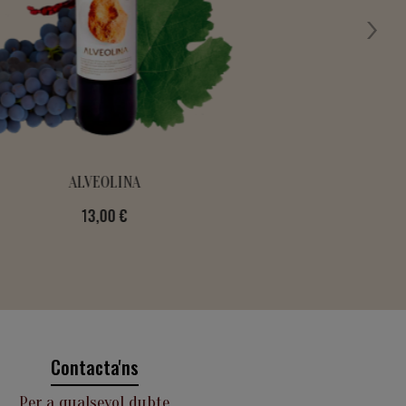
FIDELÍSSIMA
Preu
13,00 €
Contacta'ns
Per a qualsevol dubte