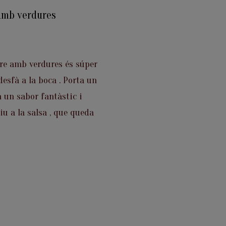
 amb verdures
gre amb verdures és súper
esfà a la boca . Porta un
 un sabor fantàstic i
iu a la salsa , que queda