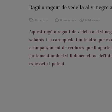
Ragú o ragout de vedella al vi negre
Receptes
0 comments
6664 views
Aquest ragú o ragout de vedella a el vi ne
saborós i la carn queda tan tendra que es d
acompanyament de verdures que li aporten
juntament amb el vi li donen el toc definit
espesseta i potent.