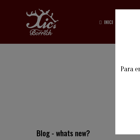
INICI
HISTÒ
Para en
Blog - whats new?