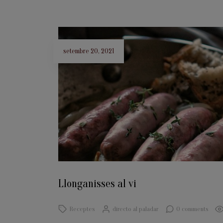
setembre 20, 2021
Llonganisses al vi
Receptes
directo al paladar
0 comments