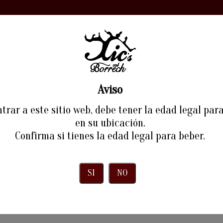
RIA
VINS
EXPERIÈNCIES
RESTAURANT
BLOG
Aviso
Blog
trar a este sitio web, debe tener la edad legal par
en su ubicación.
Inici
Blog
Confirma si tienes la edad legal para beber.
SI
NO