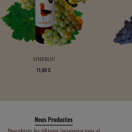
ALVEOLINA
Preu
13,00 €
Nous Productes
Descobreix les últimes incorporacions al