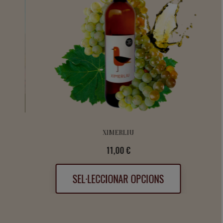
XIMERLIU
Preu
11,00 €
SEL·LECCIONAR OPCIONS