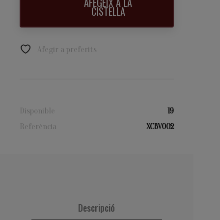
AFEGEIX A LA
CISTELLA
Afegir a preferits
Disponible
19
Referència
XCBV002
Descripció