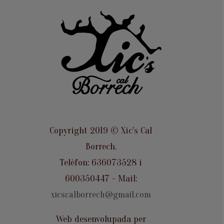
Copyright 2019 © Xic's Cal
Borrech.
Telèfon: 636073528 i
600350447 - Mail:
xicscalborrech@gmail.com
Web desenvolupada per