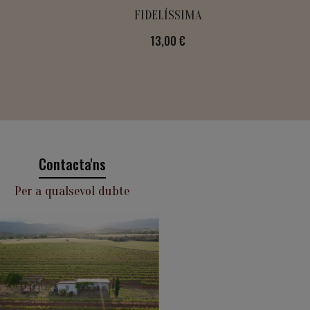
FIDELÍSSIMA
Preu
13,00 €
Contacta'ns
Per a qualsevol dubte