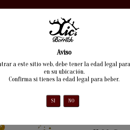
RIA
VINS
EXPERIÈNCIES
RESTAURANT
BLOG
Aviso
trar a este sitio web, debe tener la edad legal par
en su ubicación.
Confirma si tienes la edad legal para beber.
Inici
Vins
SI
NO
XIMERLI