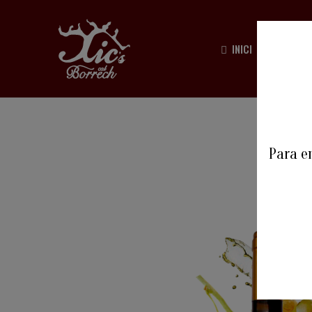
INICI
HISTÒ
Para en