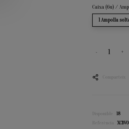
Caixa (6u) / Ampo
1 Ampolla solt
-
+
Comparteix
Disponible
18
Referència
XCBV0