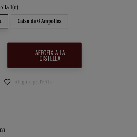
lla 1(u)
a
Caixa de 6 Ampolles
AFEGEIX A LA
CISTELLA
Afegir a preferits
03