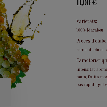
11,00 €
Varietats:
100% Macabeu
Procés d’elabo
Fermentació en a
Característiqu
Intensitat aromà
mata, fruita mad
pas ràpid i goló