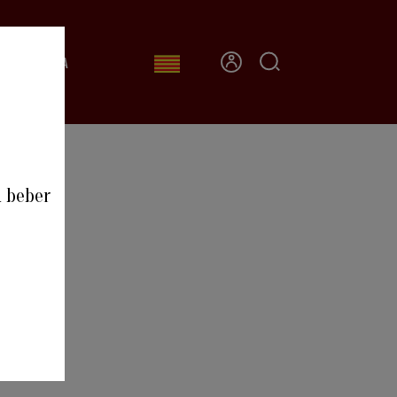
CONTACTA
0
a beber
XIMERLIU
U