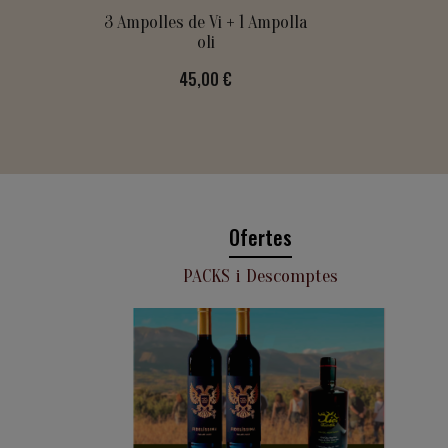
3 Ampolles de Vi + 1 Ampolla
oli
Preu
45,00 €
Ofertes
PACKS i Descomptes