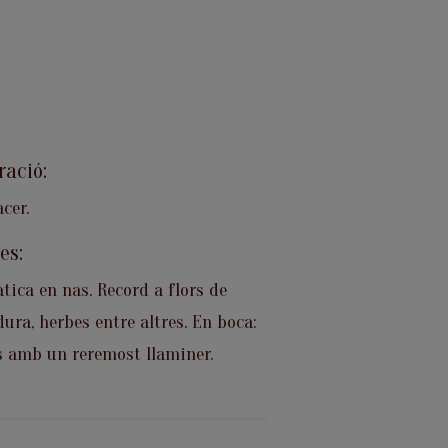
ració:
cer.
es:
tica en nas. Record a flors de
ura, herbes entre altres. En boca:
s amb un reremost llaminer.